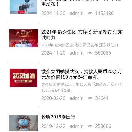
代表,与全球百位行业杰出代表应邀出席峰会,并
重发布！
受到美国第44任总统奥巴马的亲自接见。会上,奥
2024-11-20
admin
1152186
巴马总统在对话环节表示,企业全球
2021年 微众集团·态轻松 新品发布 汪东
城助力
2021年 微众集团·态轻松 新品发布 汪东城助力
2024-11-20
admin
560086
微众集团驰援武汉，捐款人民币20余万
元及价值150万元84消毒液。
微众集团驰援武汉，捐款人民币20余万元及价值
150万元84消毒液。
2020-02-20
admin
34641
龄听2019泰国行
2019-12-22
admin
258086