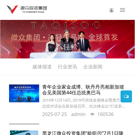
媒体报道
行业资讯
企业新闻
青年企业家金成博、耿丹丹亮相新加坡
会见美国第44任总统奥巴马
2019年12月14日, 2019可持续发展峰会暨奥巴马
总统对话会在新加坡召开。此次峰会以“打造新动
力、开启新征程”为主题,汇聚了诸多政商界领袖
2025-07-25
admin
160536
巨擘。奥巴马卸任美国总统后,首次赴新加坡演
讲,亮相2019可持续发展峰会。黑龙江微众投资集
团有限公司CEO金成博先生作为优秀青年企业家
黑龙江微众投资集团“龄听Ⓡ”7月1日隆